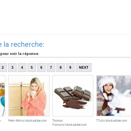
e la recherche:
 pour voir la réponse.
2
3
4
5
6
7
8
9
NEXT
m
Peter Atkins/stock.adobe.com
Thomas
T.Tulic/stock.adobe.com
Francois/stock.adobe.com