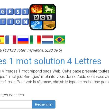
(
17133
votes, moyenne:
3,30
de 5
)
s 1 mot solution 4 Lettres
es 4 images 1 mot répond page Web. Cette page présente toutes
es 1 mot jeu. 4images1mot.info vous donne l'aide dont vous av
es 1 mot. Pour voir la réponse, choisir le type de recherche par l
.
ttres données:
Recherche!