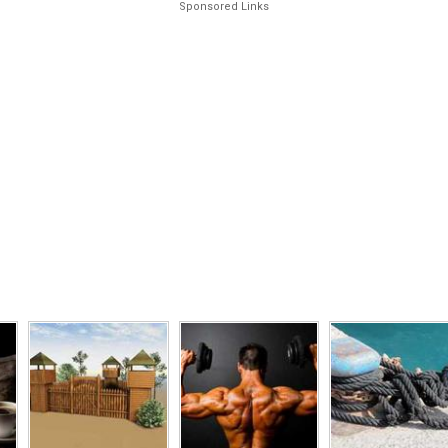
Sponsored Links