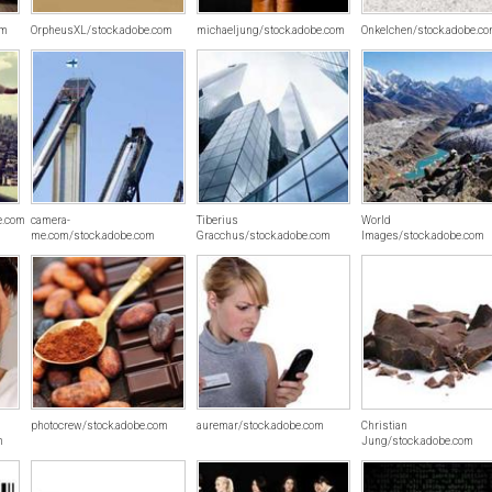
om
OrpheusXL/stock.adobe.com
michaeljung/stock.adobe.com
Onkelchen/stock.adobe.c
e.com
camera-
Tiberius
World
me.com/stock.adobe.com
Gracchus/stock.adobe.com
Images/stock.adobe.com
photocrew/stock.adobe.com
auremar/stock.adobe.com
Christian
m
Jung/stock.adobe.com