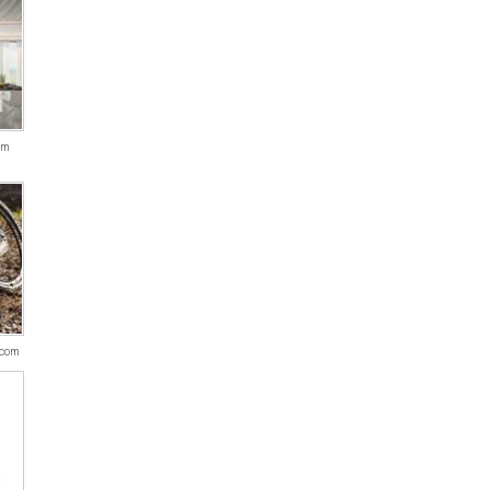
om
.com