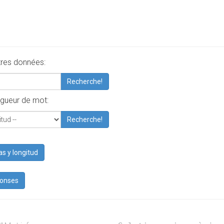
tres données:
Recherche!
gueur de mot:
Recherche!
as y longitud
ponses