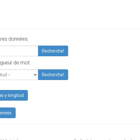
tres données:
Recherche!
gueur de mot:
Recherche!
as y longitud
ponses