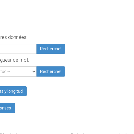
tres données:
Recherche!
gueur de mot:
Recherche!
as y longitud
ponses