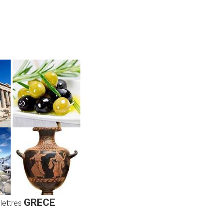
GRECE
 lettres