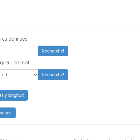
tres données:
Recherche!
gueur de mot:
Recherche!
as y longitud
ponses