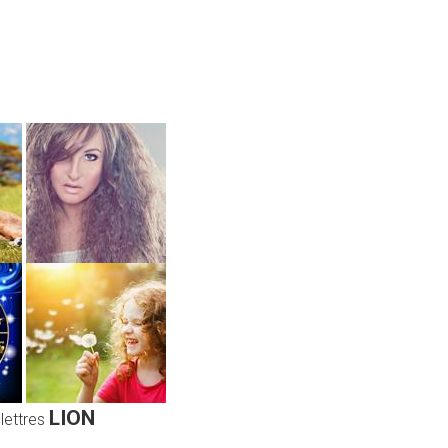
LION
 lettres