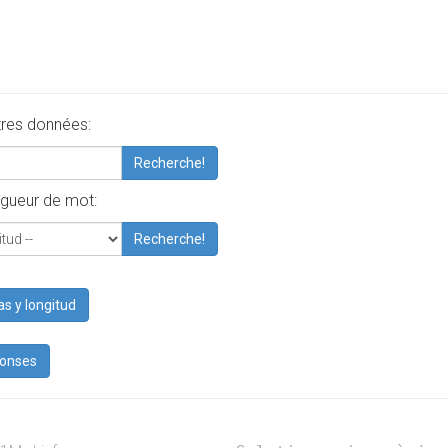
tres données:
Recherche!
gueur de mot:
Recherche!
as y longitud
ponses