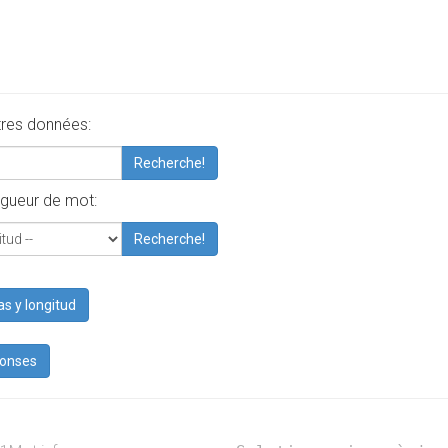
tres données:
Recherche!
gueur de mot:
Recherche!
as y longitud
ponses