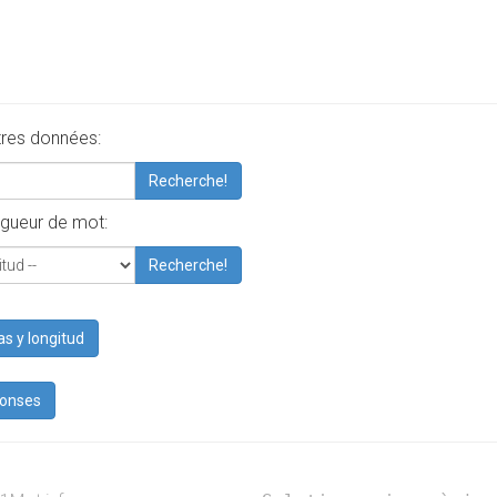
tres données:
Recherche!
gueur de mot:
Recherche!
as y longitud
ponses