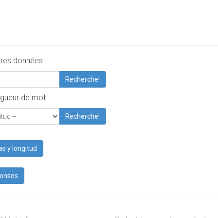
tres données:
Recherche!
gueur de mot:
Recherche!
as y longitud
ponses