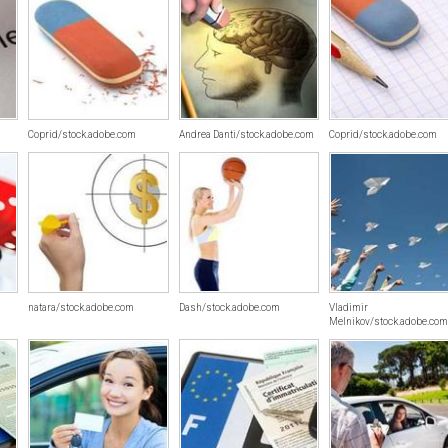
m
Coprid/stock.adobe.com
Andrea Danti/stock.adobe.com
Coprid/stock.adobe.com
natara/stock.adobe.com
Dash/stock.adobe.com
Vladimir
Melnikov/stock.adobe.co