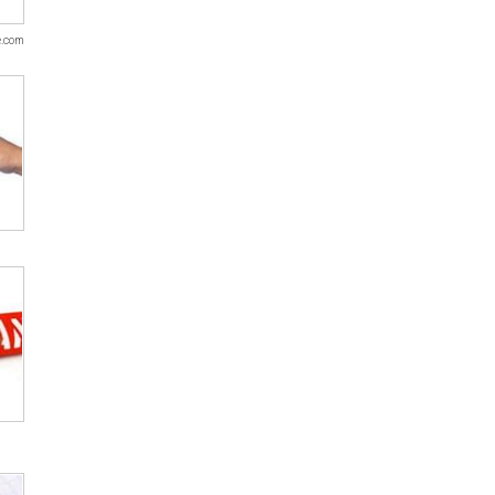
e.com
m