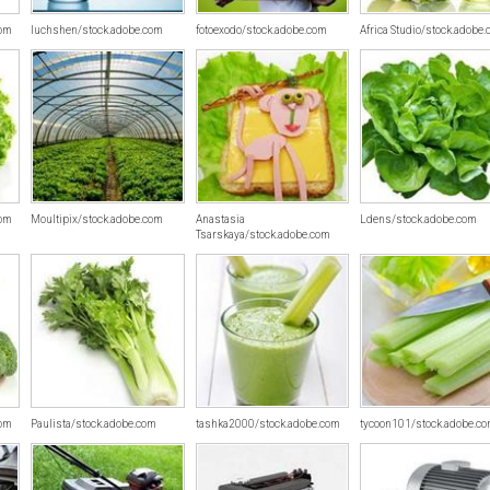
com
luchshen/stock.adobe.com
fotoexodo/stock.adobe.com
Africa Studio/stock.adobe
com
Moultipix/stock.adobe.com
Anastasia
Ldens/stock.adobe.com
Tsarskaya/stock.adobe.com
com
Paulista/stock.adobe.com
tashka2000/stock.adobe.com
tycoon101/stock.adobe.c