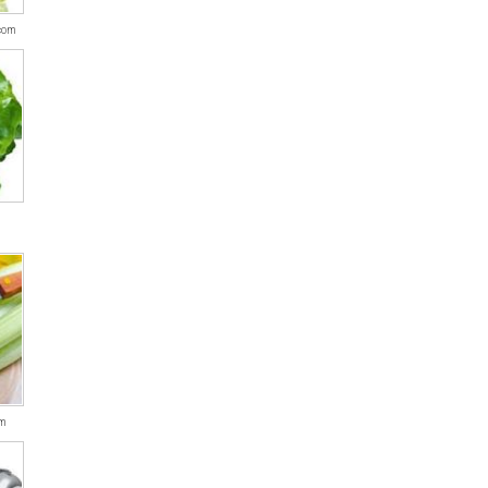
.com
om