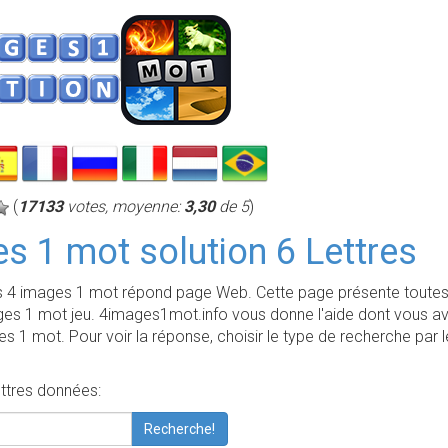
(
17133
votes, moyenne:
3,30
de 5
)
s 1 mot solution 6 Lettres
es 4 images 1 mot répond page Web. Cette page présente toutes
es 1 mot jeu. 4images1mot.info vous donne l'aide dont vous av
es 1 mot. Pour voir la réponse, choisir le type de recherche par l
.
ttres données:
Recherche!