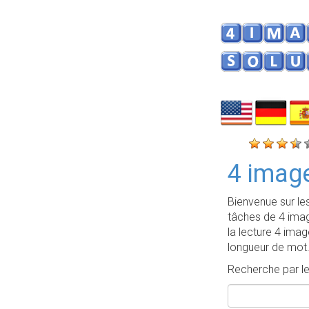
4 image
Bienvenue sur l
tâches de 4 imag
la lecture 4 imag
longueur de mot
Recherche par le