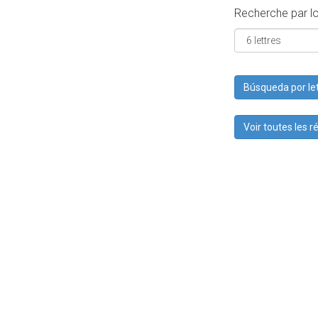
Recherche par l
Búsqueda por let
Voir toutes les 