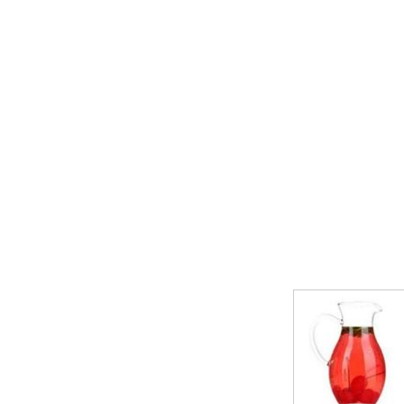
PICHET
PICHET
PICHET